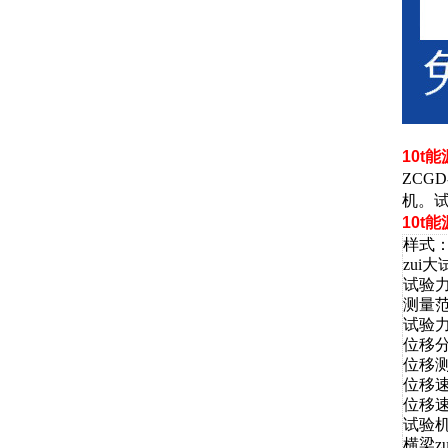
10t
ZCGD
机。
10t
样式
zui
试验
测量范
试验
位移
位移
位移
位移
试验
横梁z