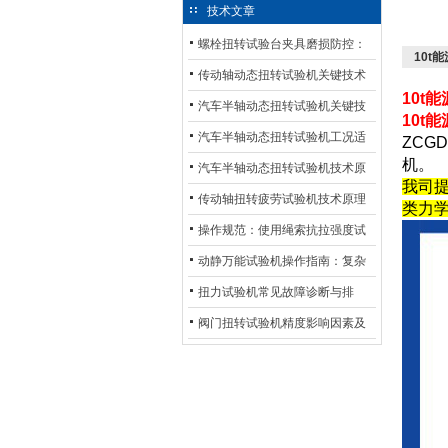
技术文章
螺栓扭转试验台夹具磨损防控：
10t
材质选型与表面处理的耐用性优
传动轴动态扭转试验机关键技术
10t
化
及产业落地应用
汽车半轴动态扭转试验机关键技
10t
术及产业落地应用
汽车半轴动态扭转试验机工况适
ZCG
机。
配与质控应用探析
汽车半轴动态扭转试验机技术原
我司
理与行业应用
传动轴扭转疲劳试验机技术原理
类力
与行业应用
操作规范：使用绳索抗拉强度试
验机的完整测试步骤
动静万能试验机操作指南：复杂
动态测试的标准化流程
扭力试验机常见故障诊断与排
除：从传感器信号异常到机械传
阀门扭转试验机精度影响因素及
动问题
提升策略