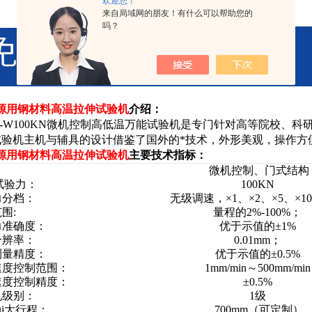
欢迎您！
来自局域网的朋友！有什么可以帮助您的
吗？
能源用钢材料高温拉伸试验机
介绍：
-W
10
0KN微机控制高低温万能试验机是专门针对高等院校、科
试验机主机与辅具的设计借鉴了国外的*技术，外形美观，操作方
能源用钢材料高温拉伸试验机
主要技术指标：
：
微机控制、门式结构
大试验力：
10
0KN
力分档：
无级调速，×1、×2、×5、×1
围:
量程的2%-100%；
力准确度：
优于示值的±1%
分辨率：
0.01mm；
测量精度：
优于示值的±0.5%
速度控制范围：
1mm/min～
5
00mm/min
速度控制精度：
±0.5%
机级别：
1级
ui大行程：
700mm（可定制）