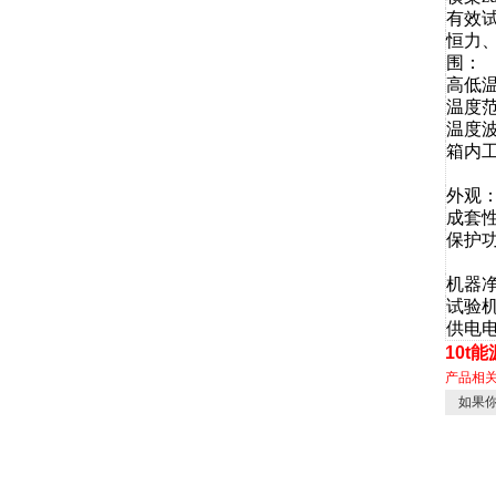
有效
恒力
围：
高低
温度
温度
箱内
外观
成套
保护
机器
试验
供电
10t
产品相
如果你