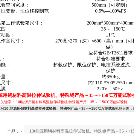
试验空间宽度：
500mm（可定制）
、恒变形、恒位移控制范
0.5%—100%FS
温箱工作试验箱尺寸：
200mm*300mm*400m
范围：
－35～+150℃
波动度：
±1℃
工作室尺寸：
270宽×270（深）×600（高）mm
做）
：
应符合GB/T2611要求
性：
符合标准要求
功能：
超载保护、限位保护、电控系统过流
保护
净量：
约650Kg
机尺寸：
约
1110 *700*2550 mm
电源：
220V，50Hz
能源用钢材料高温拉伸试验机、特殊钢产品
－35～+150℃
万能试验
关关键字：
10t能源用钢材料高温拉伸试验机
特殊钢产品－35～+150℃万能试验机
对
10t能源用钢材料高温拉伸试验机、特殊钢产品－35～+150℃万能试验机
感兴趣，
产品：