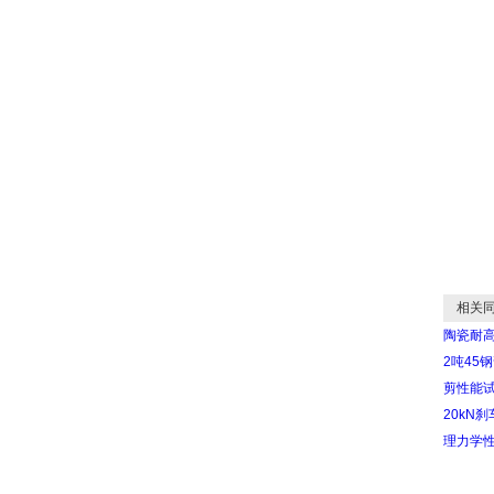
相关同
陶瓷耐
2吨45
剪性能
20kN
理力学