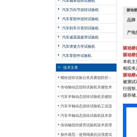
汽车轴承扭转试验机
汽车万向节扭转试验机
驱动
汽车零部件扭转试验机
品牌
汽车刹车片剪切试验机
产地
汽车减震器疲劳试验机
汽车弹簧力学试验机
驱动桥
驱动桥
汽车零部件试验机
本机主
技术文章
相应夹
驱动桥
螺栓扭转试验台夹具磨损防控：
被测试
材质选型与表面处理的耐用性优
传动轴动态扭转试验机关键技术
行扭矩
据存储
化
及产业落地应用
汽车半轴动态扭转试验机关键技
术及产业落地应用
汽车半轴动态扭转试验机工况适
配与质控应用探析
汽车半轴动态扭转试验机技术原
理与行业应用
传动轴扭转疲劳试验机技术原理
与行业应用
操作规范：使用绳索抗拉强度试