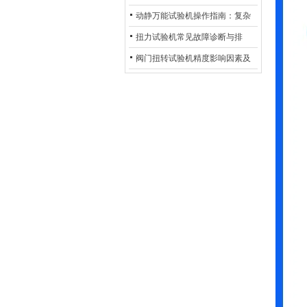
验机的完整测试步骤
动静万能试验机操作指南：复杂
动态测试的标准化流程
扭力试验机常见故障诊断与排
除：从传感器信号异常到机械传
阀门扭转试验机精度影响因素及
动问题
提升策略