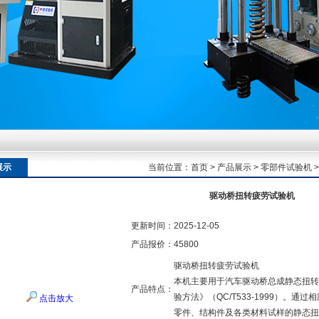
额定扭矩到加载频率的工况适配逻辑
额定扭矩到加载频率的工况适配逻辑
展示
当前位置：
首页
>
产品展示
>
零部件试验机
驱动桥扭转疲劳试验机
额定扭矩到加载频率的工况适配逻辑
更新时间：
2025-12-05
产品报价：
45800
驱动桥扭转疲劳试验机
本机主要用于汽车驱动桥总成静态扭转
产品特点：
验方法》（QC/T533-1999）。
点击放大
零件、结构件及各类材料试样的静态扭