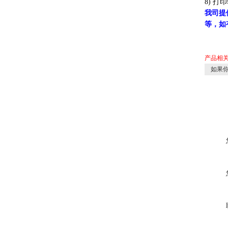
8) 
我司提
等，如
产品相
如果你