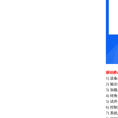
驱动桥
1) 设
2) 输出
3) 加
4) 转
5) 试
6) 
7) 