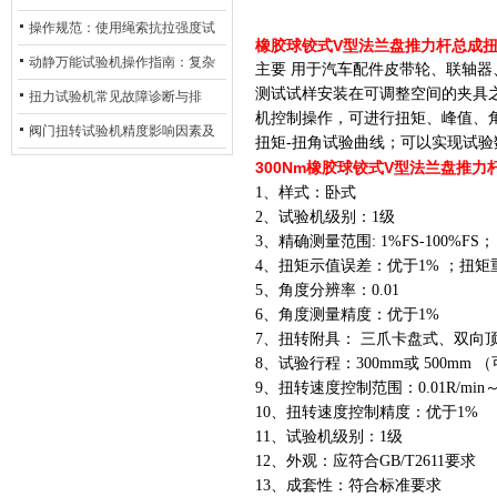
与行业应用
操作规范：使用绳索抗拉强度试
橡胶球铰式V型法兰盘推力杆总成
验机的完整测试步骤
动静万能试验机操作指南：复杂
主要 用于汽车配件皮带轮、联轴
测试试样安装在可调整空间的夹具
动态测试的标准化流程
扭力试验机常见故障诊断与排
机控制操作，可进行扭矩、峰值、
除：从传感器信号异常到机械传
阀门扭转试验机精度影响因素及
扭矩-扭角试验曲线；可以实现试
动问题
提升策略
300Nm橡胶球铰式V型法兰盘推
1、样式：卧式
2、试验机级别：1级
3、精确测量范围: 1%FS-100%FS；
4、扭矩示值误差：优于1% ；扭矩
5、角度分辨率：0.01
6、角度测量精度：优于1%
7、扭转附具： 三爪卡盘式、双向
8、试验行程：300mm或 500mm 
9、扭转速度控制范围：0.01R/min～
10、扭转速度控制精度：优于1%
11、试验机级别：1级
12、外观：应符合GB/T2611要求
13、成套性：符合标准要求