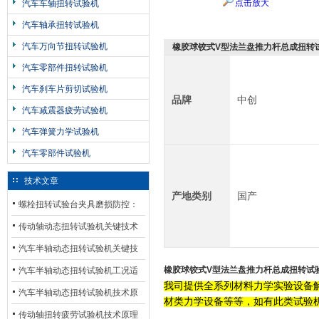
点击放大
汽车车轴扭转试验机
汽车轴承扭转试验机
汽车万向节扭转试验机
橡胶球铰式V型法兰盘推力杆总成扭转
汽车零部件扭转试验机
汽车刹车片剪切试验机
品牌
中创
汽车减震器疲劳试验机
汽车弹簧力学试验机
汽车零部件试验机
技术文章
产地类别
国产
螺栓扭转试验台夹具磨损防控：
材质选型与表面处理的耐用性优
传动轴动态扭转试验机关键技术
化
及产业落地应用
汽车半轴动态扭转试验机关键技
术及产业落地应用
橡胶球铰式V型法兰盘推力杆总成扭转试
汽车半轴动态扭转试验机工况适
我司提供全系列材料力学实验设备
配与质控应用探析
汽车半轴动态扭转试验机技术原
材类力学设备等等，如有此类试验
理与行业应用
传动轴扭转疲劳试验机技术原理