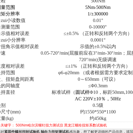
量程
500Nm
测量范围
5
Nm-
5
00Nm
扭矩分辨率
1/±300000
zui小读数值
0.
0
1°
角测量范围
0-10000°
角示值相对误差
≤±
0.5
% （正转和反转两个方向）
zui小分辨率
0.0001°
计扭角示值相对误差
示值的±
0.5
%以内
转速
0.05-720°/min(屈服前应在3°/min-30°/mi
720°/min)无级调速
速度相对误差
≤±1% （正转和反转两个方向）
夹持
范围
φ6-φ20mm
（或者根据需方要求定制
盘、扭矩盘间距离
0～
65
0mm（可议）
头的同轴度
≤Φ0.3mm
夹持直径
标准试样（
圆试样
Φ10，标距50mm,10
AC 220V±10％，50Hz
级别
0.5
级
尺寸(mm)
约1550*550*1100
(kg)
约450
kg
关关键字：
500Nm哈尔滨螺钉扭力测试仪
黑龙江螺栓扭矩系数试验机
对
紧固件螺丝扭转试验机 轴向力扭矩测试机
感兴趣，想了解更详细的产品信息，填