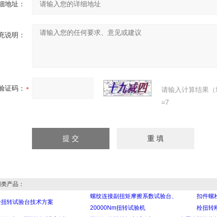
细地址：
充说明：
验证码：
请输入计算结果（
=7
类产品：
螺纹连接副扭矩摩擦系数试验台、
扣件螺
栓扭转试验台技术方案
20000Nm扭转试验机
栓扭转