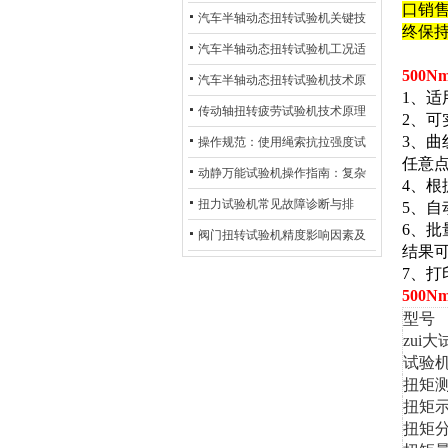
口销售
化
及产业落地应用
汽车半轴动态扭转试验机关键技
终保
术及产业落地应用
汽车半轴动态扭转试验机工况适
500
配与质控应用探析
汽车半轴动态扭转试验机技术原
1、适
理与行业应用
传动轴扭转疲劳试验机技术原理
2、
3、
与行业应用
操作规范：使用绳索抗拉强度试
任意
验机的完整测试步骤
动静万能试验机操作指南：复杂
4、
动态测试的标准化流程
扭力试验机常见故障诊断与排
5、
6、
除：从传感器信号异常到机械传
阀门扭转试验机精度影响因素及
结果
动问题
提升策略
7、打
500
型号
zui
试验
扭矩
扭矩
扭矩