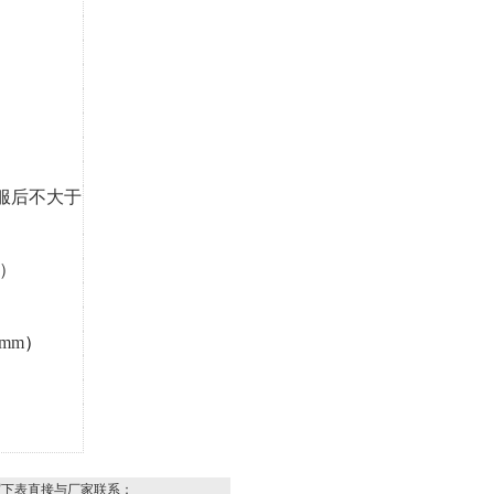
n；屈服后不大于
）
0mm
）
写下表直接与厂家联系：