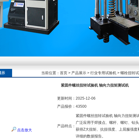
额定扭矩到加载频率的工况适配逻辑
额定扭矩到加载频率的工况适配逻辑
展示
当前位置：
首页
>
产品展示
>
行业专用试验机
>
螺栓扭转试
紧固件螺丝扭转试验机 轴向力扭矩测试机
额定扭矩到加载频率的工况适配逻辑
更新时间：
2025-12-06
产品报价：
43500
紧固件螺丝扭转试验机 轴向力扭矩测
广泛应用于焊接点、螺杆、螺钉、钻头
产品特点：
获得Z大扭矩、抗扭强度、上屈服强度
点击放大
详细的数据报告。