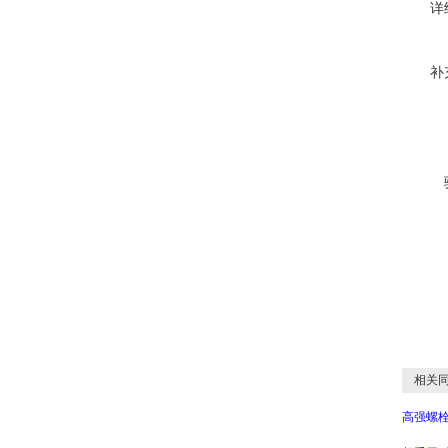
详
补
相关同
高强螺