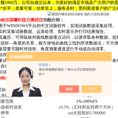
额1000万。公司自成立以来，为更好的满足市场及广大用户的
持*水平，质量可靠，信誉至上，服务及时，受到新老客户的广泛
Nm哈尔滨螺钉扭力测试仪
功能介绍：
用于WINDOWS平台的中文试验软件，实现试验数据采集处理。
可实时采集试验数据、运算处理、实时显示并打印结果报告。
曲线遍历：可用鼠标对曲线数据逐点访问，以便求取各种数据。扭
点扭矩—角度的关系，能方便地在曲线上找到所求数据点；可方
根据需要可随时对扭矩、角度测量通道进行手动或自动清零。
自动存盘：试验条件、试验数据自动存盘，需要时可随时调出。
批量试验：试验条件设定后，可依次完成一批样品的试验，试验条
欢迎您！
可存储，随时调用，再次试验无须设置。
来自局域网的朋友！有什么可以帮助您的
印试验报表。
吗？
Nm哈尔滨螺钉扭力测试仪
技术参数：
ZCNZ-W
大试验扭矩
500Nm
机准确度等级
0.5级
测量范围
1%
-
100%FS
示值相对误差
±
0.5
%
（正转和反转两个方向）
分辨率
zui大扭矩的
1/300000