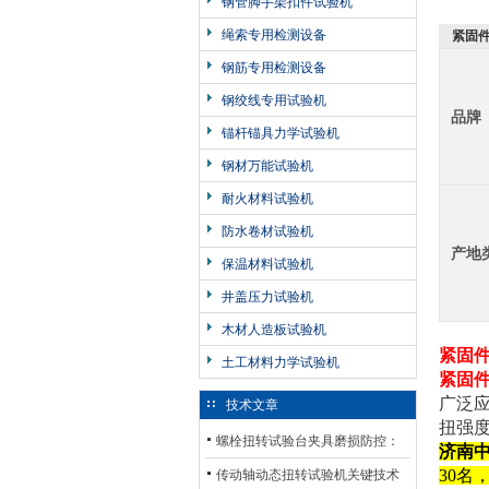
钢管脚手架扣件试验机
绳索专用检测设备
紧固
钢筋专用检测设备
钢绞线专用试验机
品牌
锚杆锚具力学试验机
钢材万能试验机
耐火材料试验机
防水卷材试验机
产地
保温材料试验机
井盖压力试验机
木材人造板试验机
紧固
土工材料力学试验机
紧固
广泛
技术文章
扭强
螺栓扭转试验台夹具磨损防控：
济南
材质选型与表面处理的耐用性优
30名
传动轴动态扭转试验机关键技术