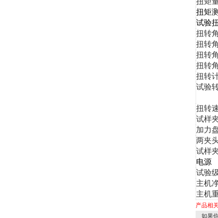
扭矩
扭矩
试验
扭转角
扭
转
扭
转
扭
转
角
扭转
试验
扭转
试样
加力
两夹
试样
电源
试验
主机净
主机重量
产品相
如果你