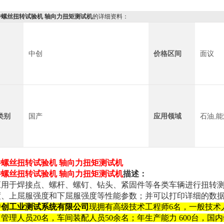
件螺丝扭转试验机 轴向力扭矩测试机
的详细资料：
中创
价格区间
面议
类别
国产
应用领域
石油,能
件螺丝扭转试验机 轴向力扭矩测试机
件螺丝扭转试验机 轴向力扭矩测试机
描述：
应用于焊接点、螺杆、螺钉、钻头、紧固件等各类车辆进行扭转测试
度、上屈服强度和下屈服强度等性能参数；并可以打印详细的数
中创工业测试系统有限公司
现拥有高级技术工程师6名，一般技术
，管理人员20名，车间装配人员50余名；年生产能力 600台，国内