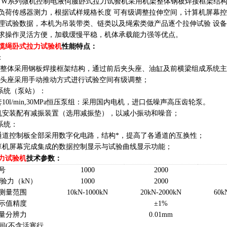
A- W系列微机控制电液伺服卧式拉力试验机采用机架整体钢板焊接框架
负荷传感器测力，根据试样规格长度 可有级调整拉伸空间，计算机屏幕
理试验数据，本机为吊装带类、链类以及绳索类做产品逐个拉伸试验 设
求操作灵活方便，加载缓慢平稳，机体承载能力强等优点。
缆绳卧式拉力试验机
性能特点：
：
机架整体采用钢板焊接框架结构，通过前后夹头座、油缸及前横梁组成系统
后夹头座采用手动推动方式进行试验空间有级调整；
源系统（泵站）：
一套10l/min,30MPa恒压泵组：采用国内电机，进口低噪声高压齿轮泵。
 电机安装配有减振装置（选用减振垫），以减小振动和噪音；
制系统：
 双通道控制板全部采用数字化电路，结构*，提高了各通道的互换性；
 计算机屏幕完成集成的数据控制显示与试验曲线显示功能；
力试验机
技术参数：
号
1000
2000
试验力（kN）
1000
2000
测量范围
10
k
N-
10
00kN
20
k
N-
2
000kN
6
0
k
示值精度
±1%
量分辨力
0.01mm
间(不含活塞行