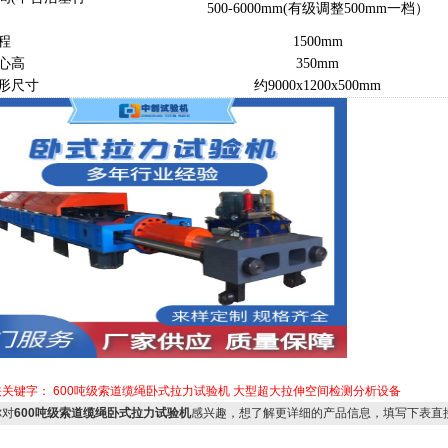
500-6000mm(有级调整500mm一档）
程
1
5
00mm
心高
350mm
形尺寸
约
9000x1200x500mm
关关键字：
600吨级索道缆绳卧式拉力试验机
大型超大拉伸空间检测分析设备
对
600吨级索道缆绳卧式拉力试验机
感兴趣，想了解更详细的产品信息，填写下表直