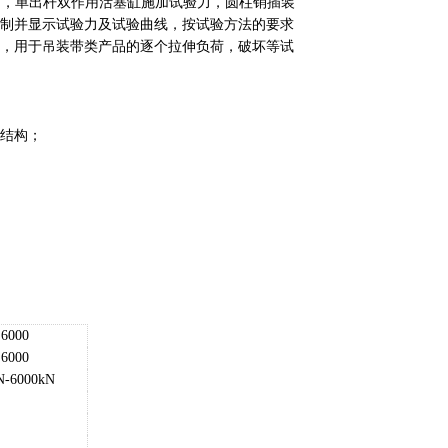
结构，单出杆双作用活塞缸施加试验力，圆柱销插装
控制并显示试验力及试验曲线，按试验方法的要求
备，用于吊装带类产品的逐个拉伸负荷，破坏等试
主结构；
6000
6000
N-
6
000kN