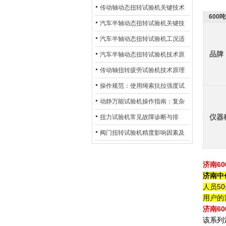
材质选型与表面处理的耐用性优
传动轴动态扭转试验机关键技术
600
化
及产业落地应用
汽车半轴动态扭转试验机关键技
术及产业落地应用
汽车半轴动态扭转试验机工况适
品牌
配与质控应用探析
汽车半轴动态扭转试验机技术原
理与行业应用
传动轴扭转疲劳试验机技术原理
与行业应用
操作规范：使用绳索抗拉强度试
验机的完整测试步骤
动静万能试验机操作指南：复杂
动态测试的标准化流程
仪器
扭力试验机常见故障诊断与排
除：从传感器信号异常到机械传
阀门扭转试验机精度影响因素及
动问题
提升策略
济南
6
济南中
人员5
用户的
济南
6
该系列