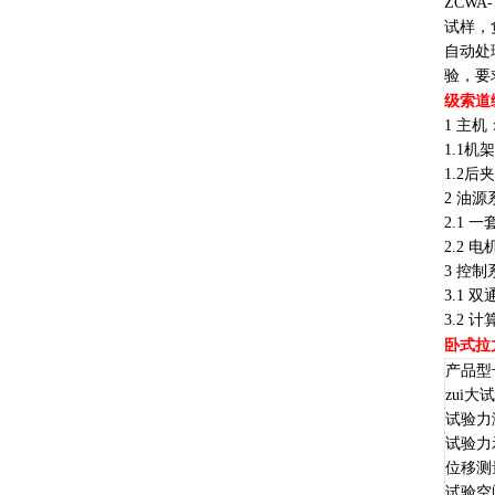
ZCW
试样，
自动处
验，要
级索道
1 主机
1.1
1.2
2 油
2.1 
2.2
3 控
3.1
3.2
卧式拉
产品型
zui大
试验力
试验力
位移测
试验空