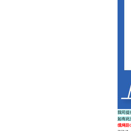
我司提
如有此
缆绳卧