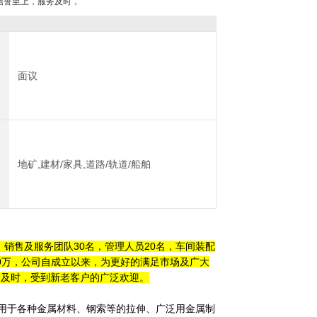
信誉至上，服务及时，
面议
地矿,建材/家具,道路/轨道/船舶
，
销售及服务团队30名
，管理人员20名，车间装配
0万，
公司自成立以来，为更好的满足市场及广大
务及时，受到新老客户的广泛欢迎。
用于各种金属材料、钢索等的拉伸、广泛用金属制