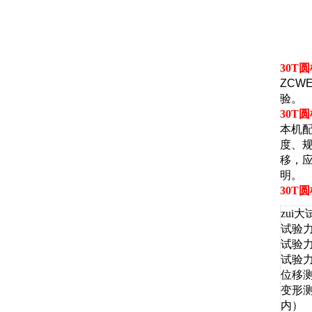
30T
ZCW
验。
30T
本机
度、
移，应
明。
30T
zui大
试验
试验
试验
位移
变形
内）