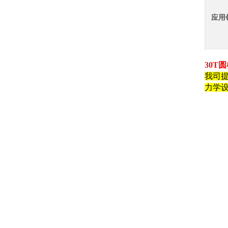
应用
30T
我司
力学