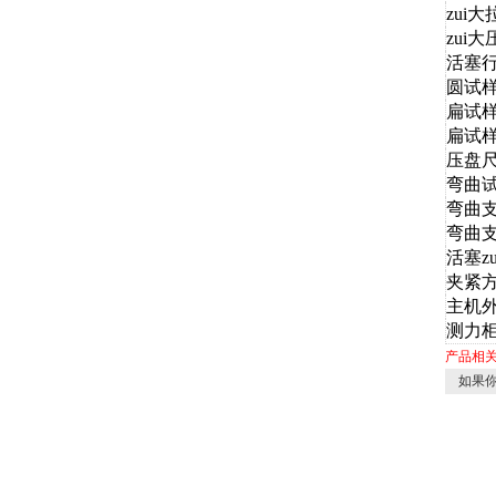
zui
zui
活塞
圆试
扁试
扁试样
压盘
弯曲试
弯曲
弯曲
活塞z
夹紧
主机
测力
产品相
如果你