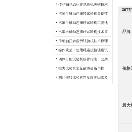
材质选型与表面处理的耐用性优
传动轴动态扭转试验机关键技术
30T
化
及产业落地应用
汽车半轴动态扭转试验机关键技
术及产业落地应用
汽车半轴动态扭转试验机工况适
品牌
配与质控应用探析
汽车半轴动态扭转试验机技术原
理与行业应用
传动轴扭转疲劳试验机技术原理
与行业应用
操作规范：使用绳索抗拉强度试
验机的完整测试步骤
动静万能试验机操作指南：复杂
动态测试的标准化流程
价格
扭力试验机常见故障诊断与排
除：从传感器信号异常到机械传
阀门扭转试验机精度影响因素及
动问题
提升策略
最大