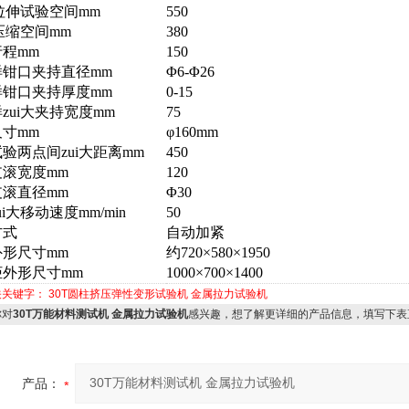
大拉伸试验空间
mm
550
大压缩空间
mm
380
行程
mm
150
样钳口夹持直径
mm
Φ6-Φ26
样钳口夹持厚度
mm
0-15
zui大夹持宽度
mm
75
尺寸
mm
φ160mm
验两点间zui大距离
mm
450
支滚宽度
mm
120
支滚直径
mm
Φ30
ui大移动速度
mm/min
50
方式
自动加紧
外形尺寸
mm
约720×580×1950
柜外形尺寸
mm
1000×700×1400
关关键字：
30T圆柱挤压弹性变形试验机
金属拉力试验机
对
30T万能材料测试机 金属拉力试验机
感兴趣，想了解更详细的产品信息，填写下表
产品：