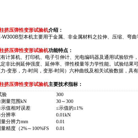
圆柱挤压弹性变形试验机
介绍：
E-W300B型本机主要用于金属、非金属材料之拉伸、压缩、
圆柱挤压弹性变形试验机
功能特点：
配有计算机、打印机、电子引伸计、光电编码器及通用试验软件
规定非比例延伸强度、延伸率、弹性模量等力学性能。试验结果可以
力-变形，力-时间，变形-时间）六种曲线及相关试验数据，具
圆柱挤压弹性变形试验机
主要技术指标：
试验
300
力测量范围
kN
30～300
力示值相对误差
≤
示值的±1%
力分辨率
0.01kN
测量分辨力
mm
0.01
测量精度
（2%～100%FS
0.01