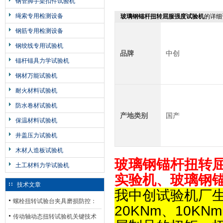
钢管脚手架扣件试验机
绳索专用检测设备
玻璃钢锚杆扭转屈服强度试验机
的详细
钢筋专用检测设备
钢绞线专用试验机
品牌
中创
锚杆锚具力学试验机
钢材万能试验机
耐火材料试验机
防水卷材试验机
产地类别
国产
保温材料试验机
井盖压力试验机
木材人造板试验机
玻璃钢锚杆扭转
土工材料力学试验机
实验机、玻璃钢
技术文章
我中创试验机厂生
螺栓扭转试验台夹具磨损防控：
20KNm、10
材质选型与表面处理的耐用性优
传动轴动态扭转试验机关键技术