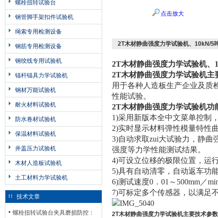
螺栓扭转试验台
点击放大
钢管脚手架扣件试验机
绳索专用检测设备
2T木材静曲强度力学试验机、10kN/
钢筋专用检测设备
钢绞线专用试验机
2T木材静曲强度力学试验机、1
2T木材静曲强度力学试验机
主
锚杆锚具力学试验机
用于各种人造板生产企业及质
钢材万能试验机
性能试验。
耐火材料试验机
2T木材静曲强度力学试验机
功
1)采用新版本全中文菜单控制
防水卷材试验机
2)实时显示材料弹性模量特性
保温材料试验机
3)自动求取zui大试验力，
井盖压力试验机
强度等力学性能测试结果。
4)可设立位移的极限位置，运行
木材人造板试验机
5)具有自动清零，自动返车功
土工材料力学试验机
6)测试速度0．01～500mm／
7)可标定多个传感器，以满足
技术文章
螺栓扭转试验台夹具磨损防控：
2T木材静曲强度力学试验机
主要技术参数