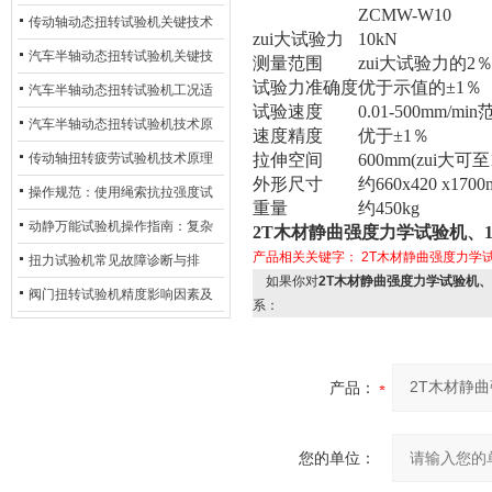
ZCMW-W10
材质选型与表面处理的耐用性优
传动轴动态扭转试验机关键技术
zui大试验力
10kN
化
及产业落地应用
汽车半轴动态扭转试验机关键技
测量范围
zui大试验力的2％
试验力准确度
优于示值的±1％（
术及产业落地应用
汽车半轴动态扭转试验机工况适
试验速度
0.01-500mm/
配与质控应用探析
汽车半轴动态扭转试验机技术原
速度精度
优于±1％
理与行业应用
传动轴扭转疲劳试验机技术原理
拉伸空间
600mm(zui大可至
外形尺寸
约660x420 x170
与行业应用
操作规范：使用绳索抗拉强度试
重量
约450kg
验机的完整测试步骤
动静万能试验机操作指南：复杂
2T木材静曲强度力学试验机、1
产品相关关键字：
2T木材静曲强度力学
动态测试的标准化流程
扭力试验机常见故障诊断与排
如果你对
2T木材静曲强度力学试验机、
除：从传感器信号异常到机械传
阀门扭转试验机精度影响因素及
系：
动问题
提升策略
产品：
您的单位：