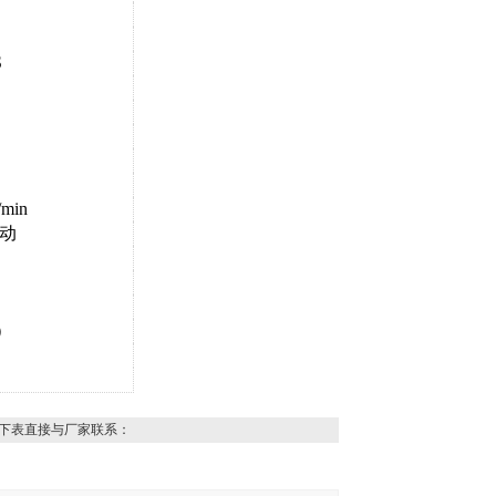
S
/min
动
选）
下表直接与厂家联系：