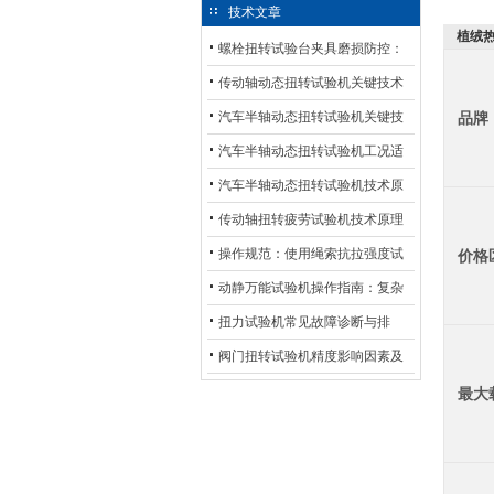
技术文章
植绒热
螺栓扭转试验台夹具磨损防控：
材质选型与表面处理的耐用性优
传动轴动态扭转试验机关键技术
化
及产业落地应用
汽车半轴动态扭转试验机关键技
品牌
术及产业落地应用
汽车半轴动态扭转试验机工况适
配与质控应用探析
汽车半轴动态扭转试验机技术原
理与行业应用
传动轴扭转疲劳试验机技术原理
与行业应用
操作规范：使用绳索抗拉强度试
价格
验机的完整测试步骤
动静万能试验机操作指南：复杂
动态测试的标准化流程
扭力试验机常见故障诊断与排
除：从传感器信号异常到机械传
阀门扭转试验机精度影响因素及
动问题
提升策略
最大