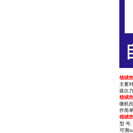
植绒
主要对
拔出
植绒
微机
作简
植绒
型 号:
可测z