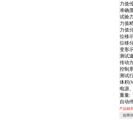
力值传
准确
试验力
力值精
力值分
位移示
位移分
变形示
测试
传动方
控制系
测试行
体积(W
电源、
重量:
自动
产品相
如果你