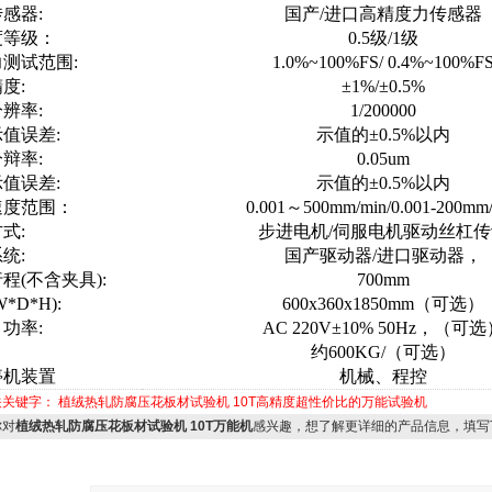
感器:
国产/进口高精度力传感器
度等级：
0.5级/1级
测试范围:
1.0%~100%FS/ 0.4%~100%F
度:
±1%/±0.5%
辨率:
1/200000
值误差:
示值的±0.5%以内
辩率:
0.05um
值误差:
示值的±0.5%以内
速度范围：
0.001～500mm/min/0.001-200mm
式:
步进电机/伺服电机驱动丝杠传
统:
国产驱动器/进口驱动器，
程(不含夹具):
700mm
*D*H):
600x360x1850mm（可选）
功率:
AC 220V±10% 50Hz，（可
约600KG/（可选）
停机装置
机械、程控
关关键字：
植绒热轧防腐压花板材试验机
10T高精度超性价比的万能试验机
对
植绒热轧防腐压花板材试验机 10T万能机
感兴趣，想了解更详细的产品信息，填写