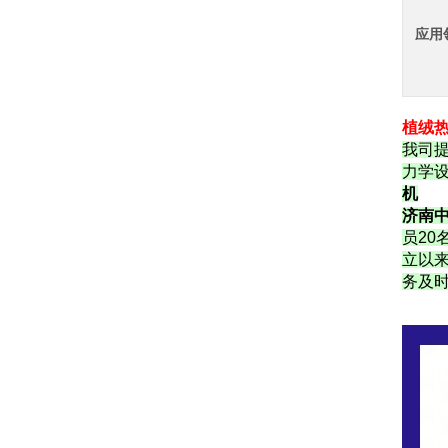
应用
植绒热
我司
力学
机
济南
员20
立以
务及时