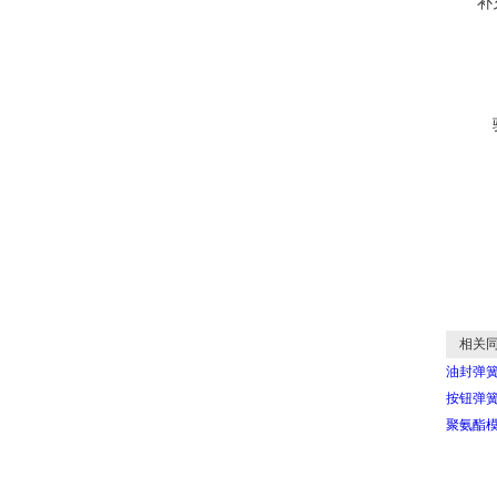
补
相关同
油封弹
按钮弹
聚氨酯