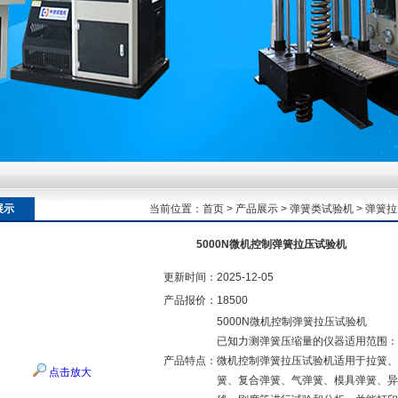
额定扭矩到加载频率的工况适配逻辑
额定扭矩到加载频率的工况适配逻辑
展示
当前位置：
首页
>
产品展示
>
弹簧类试验机
>
弹簧拉
5000N微机控制弹簧拉压试验机
额定扭矩到加载频率的工况适配逻辑
更新时间：
2025-12-05
产品报价：
18500
5000N微机控制弹簧拉压试验机
已知力测弹簧压缩量的仪器适用范围：
产品特点：
微机控制弹簧拉压试验机适用于拉簧、
点击放大
簧、复合弹簧、气弹簧、模具弹簧、异