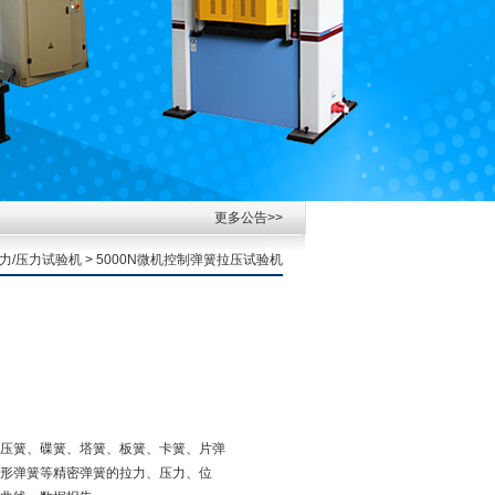
更多公告>>
力/压力试验机
> 5000N微机控制弹簧拉压试验机
压簧、碟簧、塔簧、板簧、卡簧、片弹
形弹簧等精密弹簧的拉力、压力、位