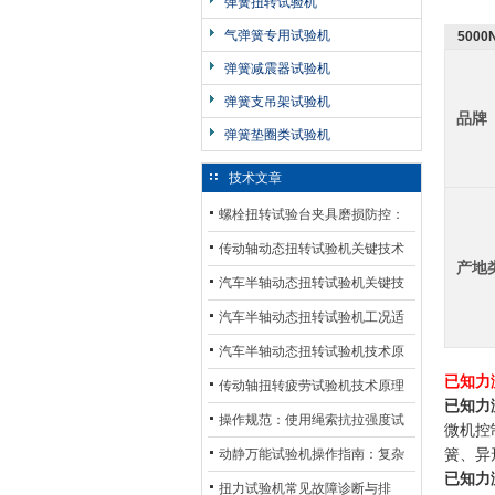
弹簧扭转试验机
气弹簧专用试验机
500
弹簧减震器试验机
弹簧支吊架试验机
品牌
弹簧垫圈类试验机
技术文章
螺栓扭转试验台夹具磨损防控：
材质选型与表面处理的耐用性优
传动轴动态扭转试验机关键技术
产地
化
及产业落地应用
汽车半轴动态扭转试验机关键技
术及产业落地应用
汽车半轴动态扭转试验机工况适
配与质控应用探析
汽车半轴动态扭转试验机技术原
已知力
理与行业应用
传动轴扭转疲劳试验机技术原理
已知力
与行业应用
操作规范：使用绳索抗拉强度试
微机控
验机的完整测试步骤
动静万能试验机操作指南：复杂
簧、异
已知力
动态测试的标准化流程
扭力试验机常见故障诊断与排