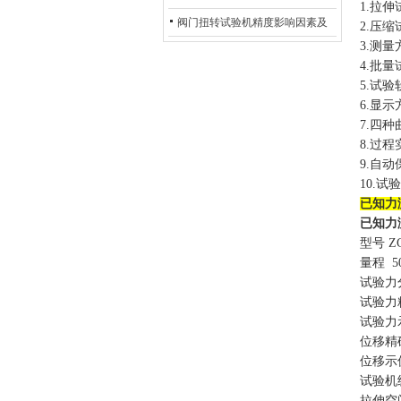
1.拉
除：从传感器信号异常到机械传
阀门扭转试验机精度影响因素及
2.压
3.测
动问题
提升策略
4.批
5.试
6.显
7.四
8.过
9.自
10.
已知力
已知力
型号 ZC
量程 50N
试验力分
试验力精确
试验力示
位移精确
位移示值
试验机
拉伸空间