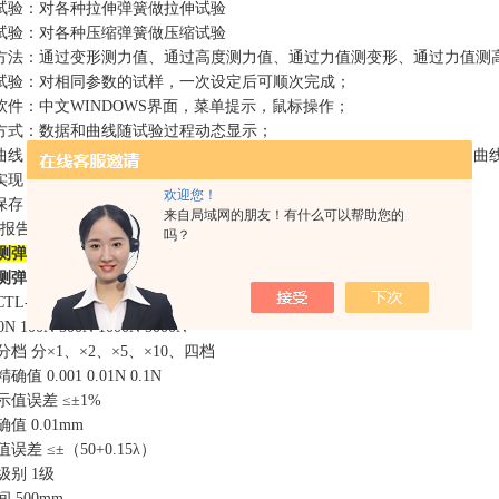
伸试验：对各种拉伸弹簧做拉伸试验
缩试验：对各种压缩弹簧做压缩试验
量方法：通过变形测力值、通过高度测力值、通过力值测变形、通过力值测
量试验：对相同参数的试样，一次设定后可顺次完成；
验软件：中文WINDOWS界面，菜单提示，鼠标操作；
示方式：数据和曲线随试验过程动态显示；
种曲线：力值--位移曲线、力值--变形曲线、位移--时间曲线、变形--时间曲
程实现：试验过程、测量、显示和分析等均由微机完成；
欢迎您！
动保存：试验结束，试验数据和曲线自动保存；
来自局域网的朋友！有什么可以帮助您的
试验报告：可按用户要求的格式编制报告并打印；
吗？
测弹簧压缩量的仪器、5000N弹簧测力的试验机
测弹簧压缩量的仪器
技术参数：
TL-W50N 100N 500N 1000N 5000N
 100N 500N 1000N 5000N
档 分×1、×2、×5、×10、四档
值 0.001 0.01N 0.1N
值误差 ≤±1%
值 0.01mm
误差 ≤±（50+0.15λ）
级别 1级
 500mm