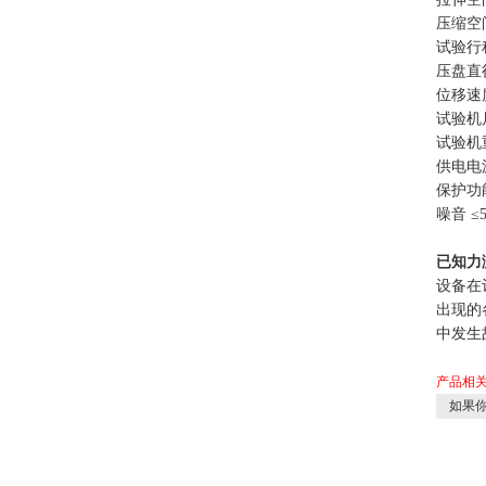
压缩空间
试验行程
压盘直径
位移速度
试验机尺
试验机重
供电电源
保护功
噪音 ≤
已知力
设备在
出现的
中发生
产品相
如果你