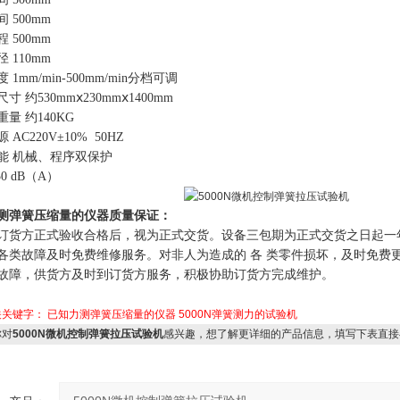
 500mm
 500mm
 110mm
 1mm/min-500mm/min分档可调
寸 约530mmⅹ230mmⅹ1400mm
量 约140KG
 AC220V±10% 50HZ
能 机械、程序双保护
50 dB（A）
测弹簧压缩量的仪器
质量保证：
订货方正式验收合格后，视为正式交货。设备三包期为正式交货之日起一
各类故障及时免费维修服务。对非人为造成的 各 类零件损坏，及时免费
故障，供货方及时到订货方服务，积极协助订货方完成维护。
关关键字：
已知力测弹簧压缩量的仪器
5000N弹簧测力的试验机
对
5000N微机控制弹簧拉压试验机
感兴趣，想了解更详细的产品信息，填写下表直接