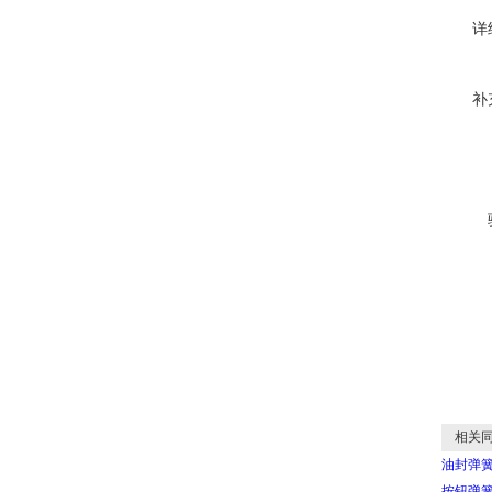
详
补
相关同
油封弹
按钮弹