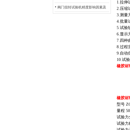
1.拉
除：从传感器信号异常到机械传
阀门扭转试验机精度影响因素及
2.压
3.测
动问题
提升策略
4.批
5.试
6.显
7.四
8.过
9.自
10.
橡胶材
橡胶材
型号 ZC
量程 50N
试验力分
试验力精确
试验力示