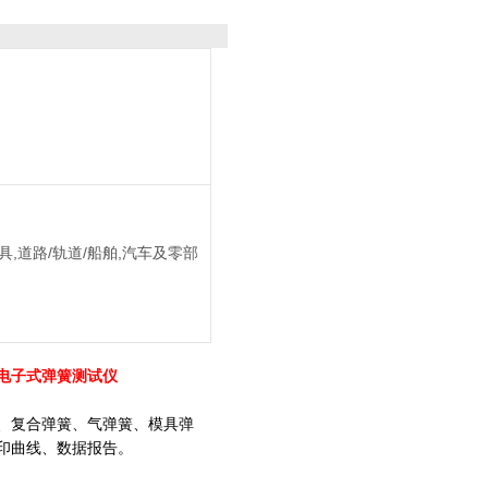
具,道路/轨道/船舶,汽车及零部
 电子式弹簧测试仪
、复合弹簧、气弹簧、模具弹
印曲线、数据报告。