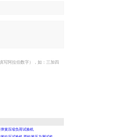
填写阿拉伯数字），如：三加四
服弹簧压缩负荷试验机
弹簧拉压试验机 圆柱簧压力测试机