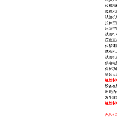
位移精确
位移示值
试验机
拉伸空间
压缩空间
试验行程
压盘直径
位移速度
试验机尺
试验机重
供电电源
保护功
噪音 ≤
橡胶材
设备在
出现的
发生故
橡胶材
产品相