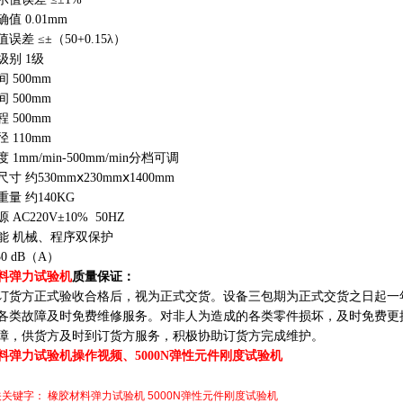
值 0.01mm
误差 ≤±（50+0.15λ）
级别 1级
 500mm
 500mm
 500mm
 110mm
 1mm/min-500mm/min分档可调
寸 约530mmⅹ230mmⅹ1400mm
量 约140KG
 AC220V±10% 50HZ
能 机械、程序双保护
50 dB（A）
料弹力试验机
质量保证：
订货方正式验收合格后，视为正式交货。设备三包期为正式交货之日起一
各类故障及时免费维修服务。对非人为造成的各类零件损坏，及时免费更
障，供货方及时到订货方服务，积极协助订货方完成维护。
料弹力试验机
操作视频、
5000N
弹性元件刚度试验机
关关键字：
橡胶材料弹力试验机
5000N弹性元件刚度试验机