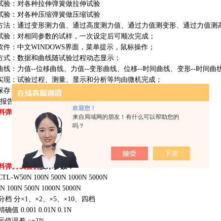
伸试验：对各种拉伸弹簧做拉伸试验
缩试验：对各种压缩弹簧做压缩试验
量方法：通过变形测力值、通过高度测力值、通过力值测变形、通过力值测
量试验：对相同参数的试样，一次设定后可顺次完成；
验软件：中文WINDOWS界面，菜单提示，鼠标操作；
示方式：数据和曲线随试验过程动态显示；
种曲线：力值--位移曲线、力值--变形曲线、位移--时间曲线、变形--时间曲
程实现：试验过程、测量、显示和分析等均由微机完成；
动保存：试验结束，试验数据和曲线自动保存；
试验报告：可按用户要求的格式编制报告并打印；
欢迎您！
料弹力试验机
操作视频、
5000N
弹性元件刚度试验机
来自局域网的朋友！有什么可以帮助您的
吗？
料弹力试验机
技术参数：
TL-W50N 100N 500N 1000N 5000N
 100N 500N 1000N 5000N
档 分×1、×2、×5、×10、四档
值 0.001 0.01N 0.1N
值误差 ≤±1%