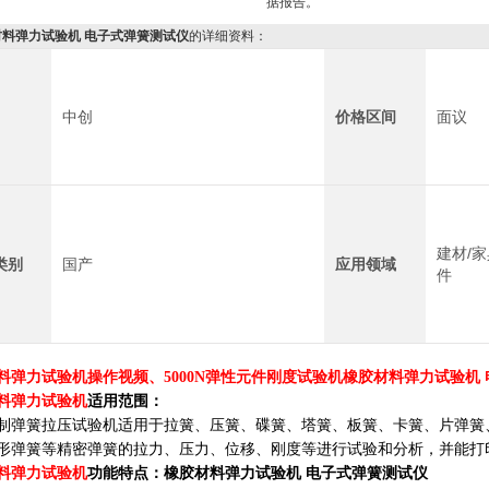
据报告。
材料弹力试验机 电子式弹簧测试仪
的详细资料：
中创
价格区间
面议
建材/家
类别
国产
应用领域
件
料弹力试验机
操作视频、
5000N
弹性元件刚度试验机
橡胶材料弹力试验机
料弹力试验机
适用范围：
制弹簧拉压试验机适用于拉簧、压簧、碟簧、塔簧、板簧、卡簧、片弹簧
形弹簧等精密弹簧的拉力、压力、位移、刚度等进行试验和分析，并能打
料弹力试验机
功能特点：
橡胶材料弹力试验机 电子式弹簧测试仪