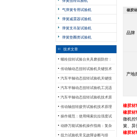
弹簧扭转试验机
气弹簧专用试验机
橡胶
弹簧减震器试验机
弹簧支吊架试验机
品牌
弹簧垫圈类试验机
技术文章
螺栓扭转试验台夹具磨损防控：
材质选型与表面处理的耐用性优
传动轴动态扭转试验机关键技术
产地
化
及产业落地应用
汽车半轴动态扭转试验机关键技
术及产业落地应用
汽车半轴动态扭转试验机工况适
配与质控应用探析
汽车半轴动态扭转试验机技术原
橡胶材
理与行业应用
传动轴扭转疲劳试验机技术原理
橡胶材
与行业应用
操作规范：使用绳索抗拉强度试
微机控
验机的完整测试步骤
动静万能试验机操作指南：复杂
簧、异
橡胶材
动态测试的标准化流程
扭力试验机常见故障诊断与排