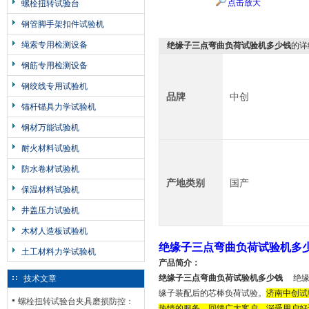
点击放大
螺栓扭转试验台
钢管脚手架扣件试验机
绳索专用检测设备
绝缘子三点弯曲负荷试验机多少钱
的详
钢筋专用检测设备
钢绞线专用试验机
品牌
中创
锚杆锚具力学试验机
钢材万能试验机
耐火材料试验机
防水卷材试验机
产地类别
国产
保温材料试验机
井盖压力试验机
木材人造板试验机
绝缘子三点弯曲负荷试验机多
土工材料力学试验机
产品简介：
绝缘子三点弯曲负荷试验机多少钱
绝
技术文章
缘子装配后的芯棒负荷试验。
济南中创
试
螺栓扭转试验台夹具磨损防控：
热情的服务，回馈广大客户，深受用户好