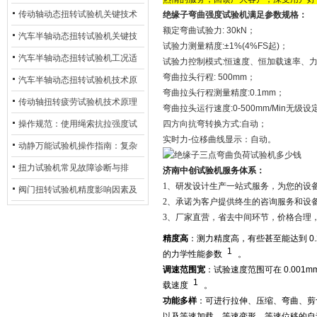
材质选型与表面处理的耐用性优
传动轴动态扭转试验机关键技术
绝缘子弯曲强度试验机满足参数规格：
额定弯曲试验力: 30kN；
化
及产业落地应用
汽车半轴动态扭转试验机关键技
试验力测量精度:±1%(4%FS起)；
术及产业落地应用
汽车半轴动态扭转试验机工况适
试验力控制模式:恒速度、恒加载速率、
弯曲拉头行程: 500mm；
配与质控应用探析
汽车半轴动态扭转试验机技术原
弯曲拉头行程测量精度:0.1mm；
理与行业应用
传动轴扭转疲劳试验机技术原理
弯曲拉头运行速度:0-500mm/Min无级设
与行业应用
操作规范：使用绳索抗拉强度试
四方向抗弯转换方式:自动；
实时力-位移曲线显示：自动。
验机的完整测试步骤
动静万能试验机操作指南：复杂
动态测试的标准化流程
扭力试验机常见故障诊断与排
济南中创试验机服务体系：
1、研发设计生产一站式服务，为您的设
除：从传感器信号异常到机械传
阀门扭转试验机精度影响因素及
2、承诺为客户提供终生的咨询服务和设
动问题
提升策略
3、厂家直营，省去中间环节，价格合理
精度高
：测力精度高，有些甚至能达到 0
1
的力学性能参数
。
调速范围宽
：试验速度范围可在 0.001m
1
载速度
。
功能多样
：可进行拉伸、压缩、弯曲、剪
以及等速加载、等速变形、等速位移的自