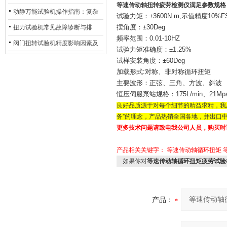
等速传动轴扭转疲劳检测仪满足参数规格
验机的完整测试步骤
动静万能试验机操作指南：复杂
试验力矩：±3600N.m,示值精度10%F
动态测试的标准化流程
扭力试验机常见故障诊断与排
摆角度：±30Deg
频率范围：0.01-10HZ
除：从传感器信号异常到机械传
阀门扭转试验机精度影响因素及
试验力矩准确度：±1.25%
动问题
提升策略
试样安装角度：±60Deg
加载形式:对称、非对称循环扭矩
主要波形：正弦、三角、方波、斜波
恒压伺服泵站规格：175L/min、21Mp
良好品质源于对每个细节的精益求精，我
务”的理念，产品热销全国各地，并出口
更多技术问题请致电我公司人员，购买时
产品相关关键字：
等速传动轴循环扭矩
如果你对
等速传动轴循环扭矩疲劳试验
产品：