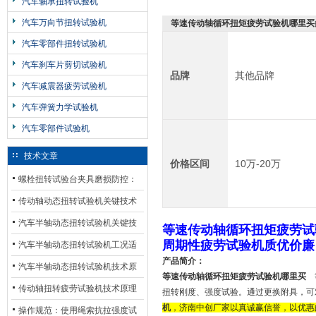
汽车轴承扭转试验机
汽车万向节扭转试验机
等速传动轴循环扭矩疲劳试验机哪里买
汽车零部件扭转试验机
汽车刹车片剪切试验机
品牌
其他品牌
汽车减震器疲劳试验机
汽车弹簧力学试验机
汽车零部件试验机
技术文章
价格区间
10万-20万
螺栓扭转试验台夹具磨损防控：
材质选型与表面处理的耐用性优
传动轴动态扭转试验机关键技术
化
及产业落地应用
汽车半轴动态扭转试验机关键技
等速传动轴循环扭矩疲劳试
周期性疲劳试验机质优价廉
术及产业落地应用
汽车半轴动态扭转试验机工况适
产品简介：
配与质控应用探析
汽车半轴动态扭转试验机技术原
等速传动轴循环扭矩疲劳试验机哪里买
理与行业应用
传动轴扭转疲劳试验机技术原理
扭转刚度、强度试验。通过更换附具，可
机
，济南中创厂家以真诚
赢
信誉，以优惠
与行业应用
操作规范：使用绳索抗拉强度试