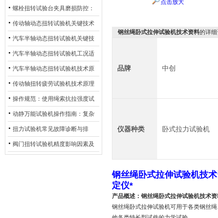
点击放大
螺栓扭转试验台夹具磨损防控：
材质选型与表面处理的耐用性优
传动轴动态扭转试验机关键技术
钢丝绳卧式拉伸试验机技术资料
的详细
化
及产业落地应用
汽车半轴动态扭转试验机关键技
术及产业落地应用
汽车半轴动态扭转试验机工况适
品牌
中创
配与质控应用探析
汽车半轴动态扭转试验机技术原
理与行业应用
传动轴扭转疲劳试验机技术原理
与行业应用
操作规范：使用绳索抗拉强度试
验机的完整测试步骤
动静万能试验机操作指南：复杂
动态测试的标准化流程
仪器种类
卧式拉力试验机
扭力试验机常见故障诊断与排
除：从传感器信号异常到机械传
阀门扭转试验机精度影响因素及
动问题
提升策略
钢丝绳卧式拉伸试验机技术
定仪*
产品概述：
钢丝绳卧式拉伸试验机技术资
钢丝绳卧式拉伸试验机可用于各类钢丝绳
他各类特长型试件的力学试验。