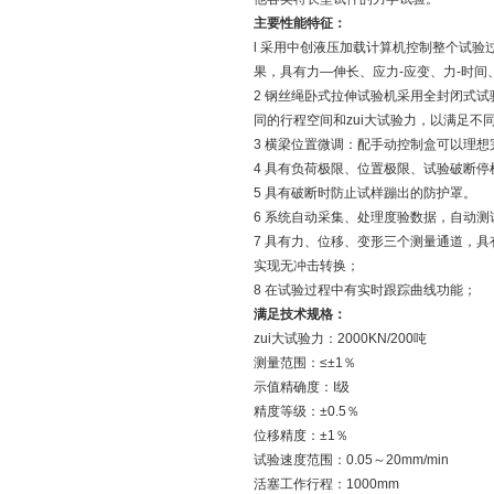
主要性能特征：
l 采用中创液压加载计算机控制整个试
果，具有力—伸长、应力-应变、力-时间
2 钢丝绳卧式拉伸试验机采用全封闭式
同的行程空间和zui大试验力，以满足不
3 横梁位置微调：配手动控制盒可以理想
4 具有负荷极限、位置极限、试验破断停
5 具有破断时防止试样蹦出的防护罩。
6 系统自动采集、处理度验数据，自动
7 具有力、位移、变形三个测量通道，
实现无冲击转换；
8 在试验过程中有实时跟踪曲线功能；
满足技术规格：
zui大试验力：2000KN/200吨
测量范围：≤±1％
示值精确度：I级
精度等级：±0.5％
位移精度：±1％
试验速度范围：0.05～20mm/min
活塞工作行程：1000mm