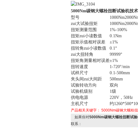
5000Nm碳钢大螺栓扭断试验机
技术
型号
1000Nm
2000N
zui大试验扭矩
1000Nm
2000N
扭矩测量范围
1%-100%
扭矩zui小读数值
0.1Nm
扭矩示值相对误差
±1%
扭转角zui小读数值
0.1°
zui大扭转角
99999°
扭矩角测量相对误差
±1%
扭转速度
1-720°/min
试样尺寸
0.1-500mm
夹头间zui大间距
500mm
试验转动方向
双向
试验机级别
1级
供电电源
220V，50Hz
主机尺寸
约1260*500*1
产品相关关键字：
5000Nm碳钢大螺栓
如果你对
5000Nm碳钢大螺栓扭断试
联系：