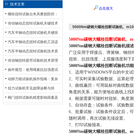
技术文章
点击放大
螺栓扭转试验台夹具磨损防控：
材质选型与表面处理的耐用性优
传动轴动态扭转试验机关键技术
5000Nm碳钢大螺栓扭断试验机、m
化
及产业落地应用
汽车半轴动态扭转试验机关键技
5000Nm碳钢大螺栓扭断试验机、
术及产业落地应用
汽车半轴动态扭转试验机工况适
5000Nm碳钢大螺栓扭断试验机
描述
配与质控应用探析
汽车半轴动态扭转试验机技术原
广泛应用于焊接点、弹簧钢、钢丝绳
扭矩、抗扭强度、上屈服强度和下
理与行业应用
传动轴扭转疲劳试验机技术原理
5000Nm碳钢大螺栓扭断试验机
功能
与行业应用
操作规范：使用绳索抗拉强度试
1、适用于WINDOWS平台的中
验机的完整测试步骤
2、可实时采集试验数据、运算处
动静万能试验机操作指南：复杂
3、曲线遍历：可用鼠标对曲线数
动态测试的标准化流程
扭力试验机常见故障诊断与排
角度的关系，能方便地在曲线上找
除：从传感器信号异常到机械传
阀门扭转试验机精度影响因素及
4、根据需要可随时对扭矩、角度
5、自动存盘：试验条件、试验数
动问题
提升策略
6、批量试验：试验条件设定后，
随时调用，再次试验无须设置。
7、打印试验报表。
5000Nm碳钢大螺栓扭断试验机、