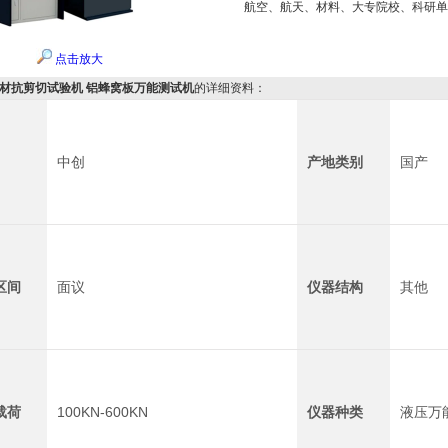
航空、航天、材料、大专院校、科研单
点击放大
铝材抗剪切试验机 铝蜂窝板万能测试机
的详细资料：
中创
产地类别
国产
区间
面议
仪器结构
其他
载荷
100KN-600KN
仪器种类
液压万能