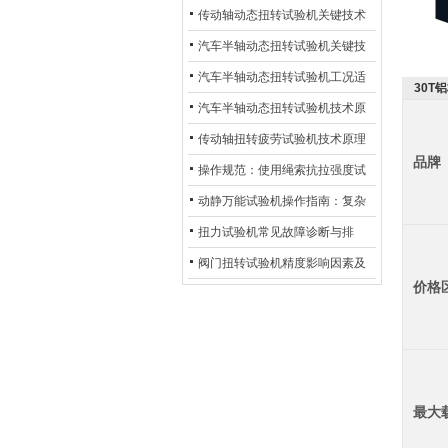
材质选型与表面处理的耐用性优
传动轴动态扭转试验机关键技术
化
及产业落地应用
汽车半轴动态扭转试验机关键技
术及产业落地应用
汽车半轴动态扭转试验机工况适
30T
配与质控应用探析
汽车半轴动态扭转试验机技术原
理与行业应用
传动轴扭转疲劳试验机技术原理
品牌
与行业应用
操作规范：使用绳索抗拉强度试
验机的完整测试步骤
动静万能试验机操作指南：复杂
动态测试的标准化流程
扭力试验机常见故障诊断与排
除：从传感器信号异常到机械传
阀门扭转试验机精度影响因素及
价格
动问题
提升策略
最大