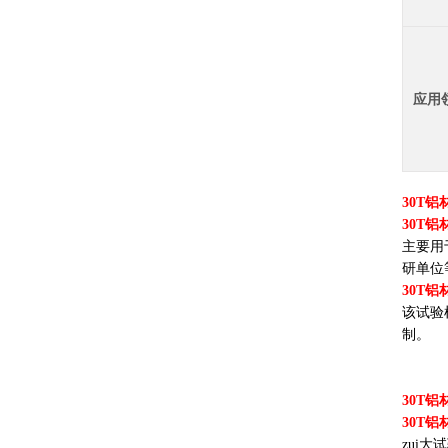
应用
30T
30T
主要用
研单位
30T
该试验
制。
30T
30T
zui大