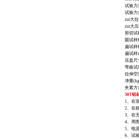
试验力
试验力
zui大
zui
剪切试
圆试样
扁试样
扁试样
压盘尺
弯曲试
拉伸空
净重(kg
夹紧方
30T
1、在
2、在
3、在
4、周
5、电
6、试