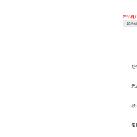
产品相
如果你
您
您
联
常