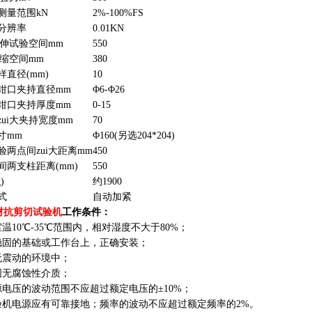
测量范围kN
2%-100%FS
分辨率
0.01KN
拉伸试验空间mm
550
大压缩空间mm
380
样直径(mm)
10
钳口夹持直径mm
Φ6-Φ26
钳口夹持厚度mm
0-15
zui大夹持宽度mm
70
寸mm
Φ160(另选204*204)
验两点间zui大距离mm
450
间两支柱距离(mm)
550
)
约1900
式
自动加紧
铝材抗剪切试验机
工作条件：
室温10℃-35℃范围内，相对湿度不大于80%；
稳固的基础或工作台上，正确安装；
无震动的环境中；
围无腐蚀性介质；
源电压的波动范围不应超过额定电压的±10%；
验机电源应有可靠接地；频率的波动不应超过额定频率的2%。