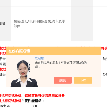
包装/造纸/印刷,钢铁/金属,汽车及零
领域
部件
铝材抗剪切试验机、铝蜂窝板钎焊强度测试设备
30T铝材抗剪切试验机 铝蜂
铝材抗剪切试验机
描述：
30T铝材抗剪切试验机 铝蜂窝板万能测试机
欢迎您！
于金属、非金属的拉伸、压缩和弯曲试验。适用于冶金、建筑、轻工、航
来自局域网的朋友！有什么可以帮助您的
等领域。
吗？
铝材抗剪切试验机
概述：
机采用
微机控制
全数字宽频电液数字阀，驱动精密液压缸，对试验力、位
铝材抗剪切试验机、铝蜂窝板钎焊强度测试设备
铝材抗剪切试验机
主要性能指标：
试验力kN
300